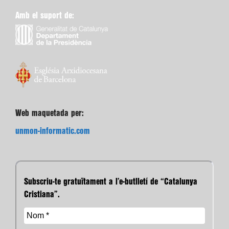
Amb el suport de:
Web maquetada per:
unmon-informatic.com
Subscriu-te gratuïtament a l’e-butlletí de “Catalunya
Cristiana”.