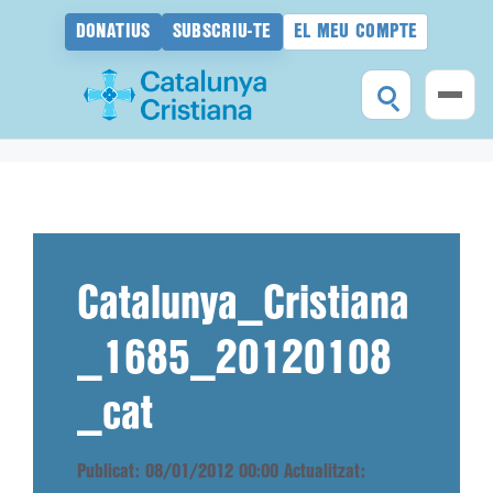
DONATIUS
SUBSCRIU-TE
EL MEU COMPTE
Vés
al
contingut
Catalunya_Cristiana
_1685_20120108
_cat
Publicat: 08/01/2012 00:00
Actualitzat: