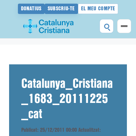
DONATIUS
SUBSCRIU-TE
EL MEU COMPTE
Vés
al
contingut
Catalunya_Cristiana
_1683_20111225
_cat
Publicat: 25/12/2011 00:00
Actualitzat: