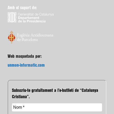
Amb el suport de:
Web maquetada per:
unmon-informatic.com
Subscriu-te gratuïtament a l’e-butlletí de “Catalunya
Cristiana”.