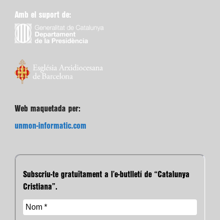
Amb el suport de:
Web maquetada per:
unmon-informatic.com
Subscriu-te gratuïtament a l’e-butlletí de “Catalunya
Cristiana”.