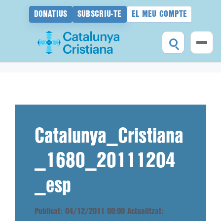
DONATIUS
SUBSCRIU-TE
EL MEU COMPTE
Vés
al
contingut
Catalunya_Cristiana
_1680_20111204
_esp
Publicat: 04/12/2011 00:00
Actualitzat: