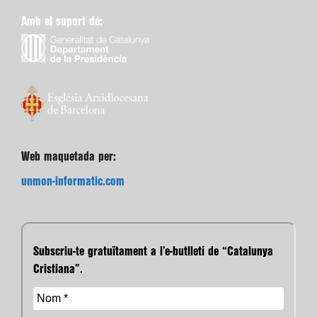
Amb el suport de:
Web maquetada per:
unmon-informatic.com
Subscriu-te gratuïtament a l’e-butlletí de “Catalunya
Cristiana”.