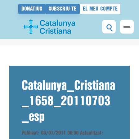
DONATIUS
SUBSCRIU-TE
EL MEU COMPTE
Vés
al
contingut
Catalunya_Cristiana
_1658_20110703
_esp
Publicat: 03/07/2011 00:00
Actualitzat: