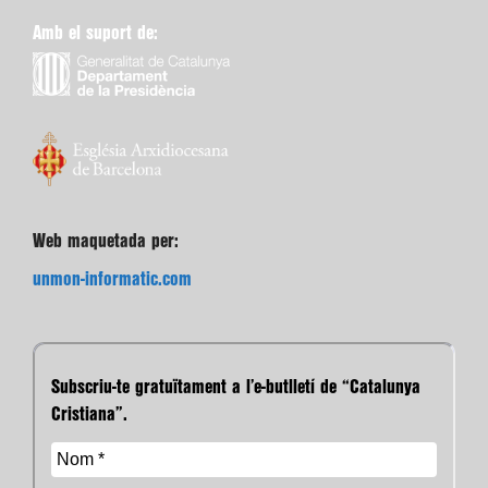
Amb el suport de:
Web maquetada per:
unmon-informatic.com
Subscriu-te gratuïtament a l’e-butlletí de “Catalunya
Cristiana”.