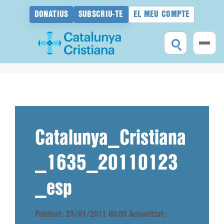
DONATIUS
SUBSCRIU-TE
EL MEU COMPTE
Vés
al
contingut
Catalunya_Cristiana
_1635_20110123
_esp
Publicat: 23/01/2011 00:00
Actualitzat: