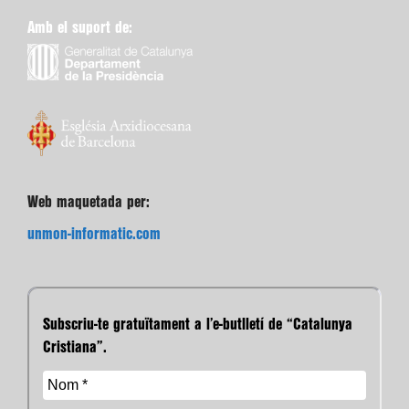
Amb el suport de:
Web maquetada per:
unmon-informatic.com
Subscriu-te gratuïtament a l’e-butlletí de “Catalunya
Cristiana”.