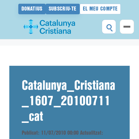
DONATIUS
SUBSCRIU-TE
EL MEU COMPTE
Vés
al
contingut
Catalunya_Cristiana
_1607_20100711
_cat
Publicat: 11/07/2010 00:00
Actualitzat: