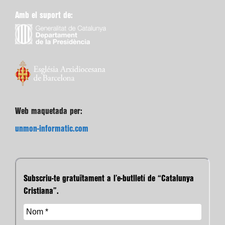
Amb el suport de:
Web maquetada per:
unmon-informatic.com
Subscriu-te gratuïtament a l’e-butlletí de “Catalunya
Cristiana”.