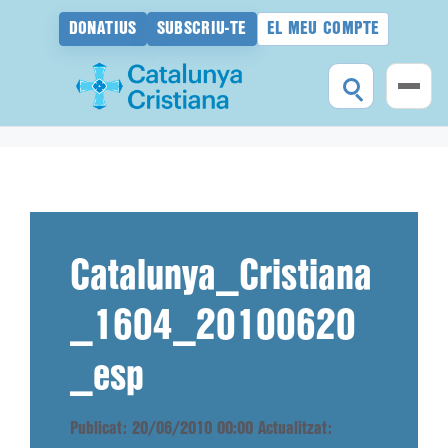
DONATIUS
SUBSCRIU-TE
EL MEU COMPTE
Vés
al
contingut
Catalunya_Cristiana
_1604_20100620
_esp
Publicat: 20/06/2010 00:00
Actualitzat: