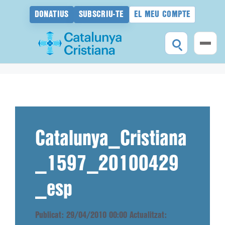
DONATIUS
SUBSCRIU-TE
EL MEU COMPTE
Vés
al
contingut
Catalunya_Cristiana
_1597_20100429
_esp
Publicat: 29/04/2010 00:00
Actualitzat: