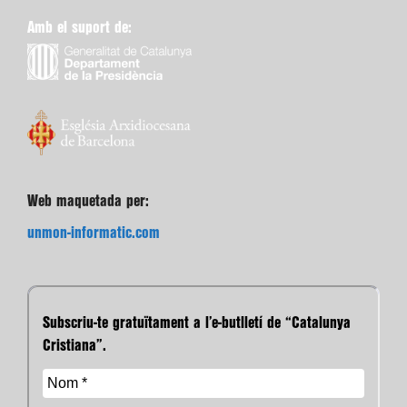
Amb el suport de:
Web maquetada per:
unmon-informatic.com
Subscriu-te gratuïtament a l’e-butlletí de “Catalunya
Cristiana”.