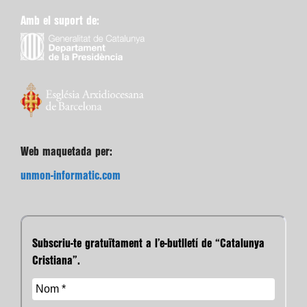
Amb el suport de:
Web maquetada per:
unmon-informatic.com
Subscriu-te gratuïtament a l’e-butlletí de “Catalunya
Cristiana”.