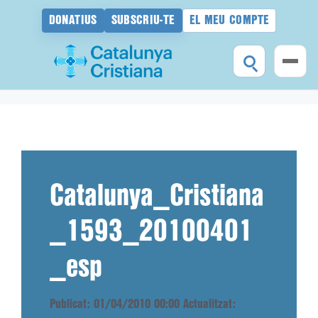
DONATIUS
SUBSCRIU-TE
EL MEU COMPTE
Vés
al
contingut
Catalunya_Cristiana
_1593_20100401
_esp
Publicat: 01/04/2010 00:00
Actualitzat: