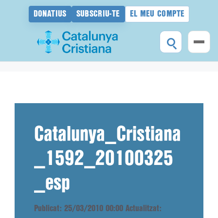
DONATIUS
SUBSCRIU-TE
EL MEU COMPTE
Vés
al
contingut
Catalunya_Cristiana
_1592_20100325
_esp
Publicat: 25/03/2010 00:00
Actualitzat: