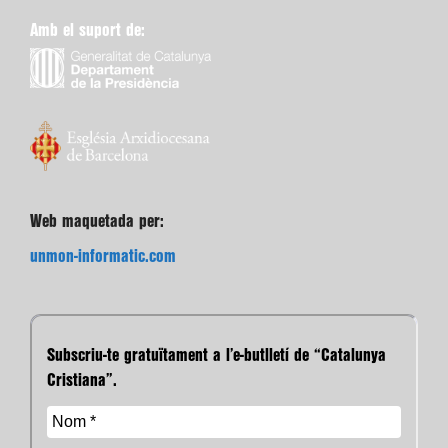
Amb el suport de:
Web maquetada per:
unmon-informatic.com
Subscriu-te gratuïtament a l’e-butlletí de “Catalunya
Cristiana”.