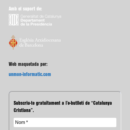
Amb el suport de:
Web maquetada per:
unmon-informatic.com
Subscriu-te gratuïtament a l’e-butlletí de “Catalunya
Cristiana”.