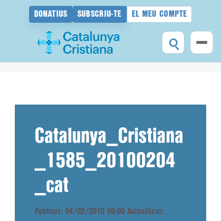
DONATIUS
SUBSCRIU-TE
EL MEU COMPTE
Vés
al
contingut
Catalunya_Cristiana
_1585_20100204
_cat
Publicat: 04/02/2010 00:00
Actualitzat: