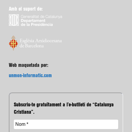
Amb el suport de:
Web maquetada per:
unmon-informatic.com
Subscriu-te gratuïtament a l’e-butlletí de “Catalunya
Cristiana”.