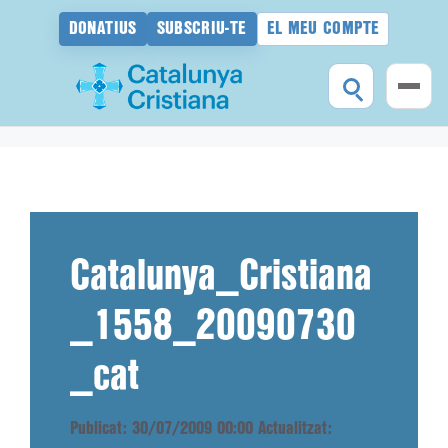
DONATIUS
SUBSCRIU-TE
EL MEU COMPTE
Vés
al
contingut
Catalunya_Cristiana
_1558_20090730
_cat
Publicat: 30/07/2009 00:00
Actualitzat: