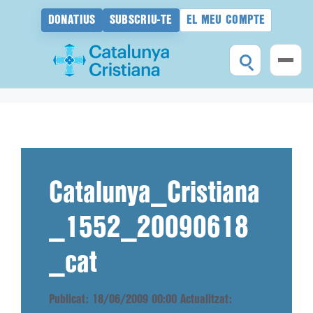
DONATIUS
SUBSCRIU-TE
EL MEU COMPTE
Vés
al
contingut
Catalunya_Cristiana
_1552_20090618
_cat
Publicat: 18/06/2009 00:00
Actualitzat: