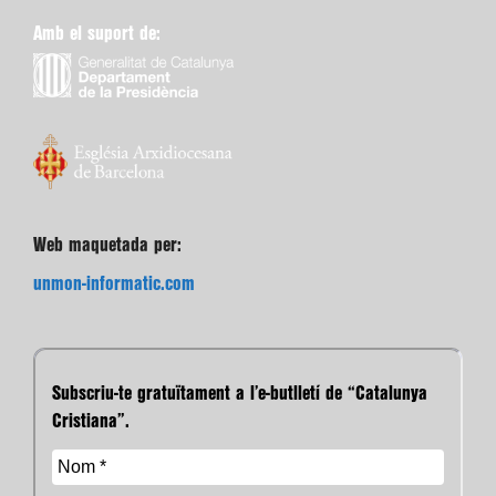
Amb el suport de:
Web maquetada per:
unmon-informatic.com
Subscriu-te gratuïtament a l’e-butlletí de “Catalunya
Cristiana”.