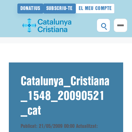
DONATIUS
SUBSCRIU-TE
EL MEU COMPTE
Vés
al
contingut
Catalunya_Cristiana
_1548_20090521
_cat
Publicat: 21/05/2009 00:00
Actualitzat: