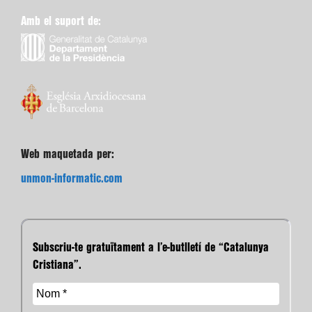
Amb el suport de:
Web maquetada per:
unmon-informatic.com
Subscriu-te gratuïtament a l’e-butlletí de “Catalunya
Cristiana”.