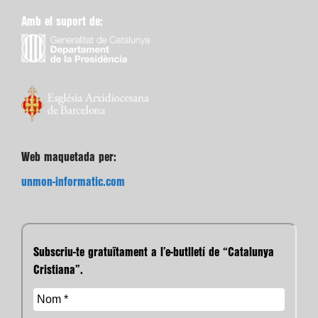
Amb el suport de:
Web maquetada per:
unmon-informatic.com
Subscriu-te gratuïtament a l’e-butlletí de “Catalunya
Cristiana”.