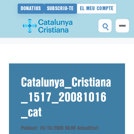
DONATIUS
SUBSCRIU-TE
EL MEU COMPTE
Vés
al
contingut
Catalunya_Cristiana
_1517_20081016
_cat
Publicat: 16/10/2008 00:00
Actualitzat: