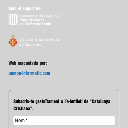
Amb el suport de:
Web maquetada per:
unmon-informatic.com
Subscriu-te gratuïtament a l’e-butlletí de “Catalunya
Cristiana”.