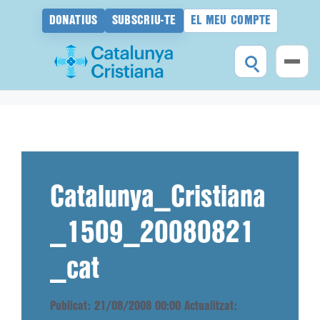
DONATIUS
SUBSCRIU-TE
EL MEU COMPTE
Vés
al
contingut
Catalunya_Cristiana
_1509_20080821
_cat
Publicat: 21/08/2008 00:00
Actualitzat: