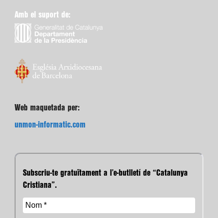
Amb el suport de:
Web maquetada per:
unmon-informatic.com
Subscriu-te gratuïtament a l’e-butlletí de “Catalunya
Cristiana”.