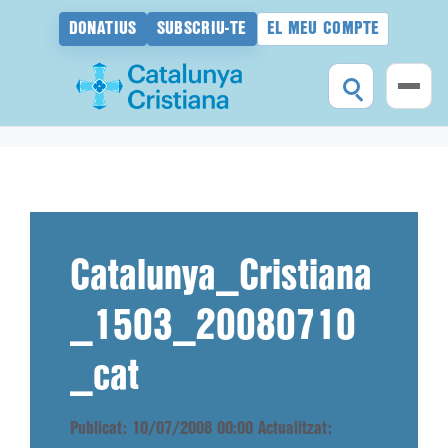
DONATIUS
SUBSCRIU-TE
EL MEU COMPTE
Vés
al
contingut
Catalunya_Cristiana
_1503_20080710
_cat
Publicat: 10/07/2008 00:00
Actualitzat: