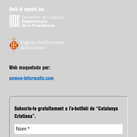
Amb el suport de:
Web maquetada per:
unmon-informatic.com
Subscriu-te gratuïtament a l’e-butlletí de “Catalunya
Cristiana”.