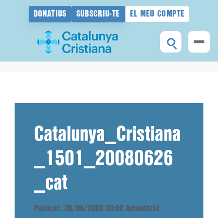
DONATIUS
SUBSCRIU-TE
EL MEU COMPTE
Vés
al
contingut
Catalunya_Cristiana
_1501_20080626
_cat
Publicat: 26/06/2008 00:00
Actualitzat: