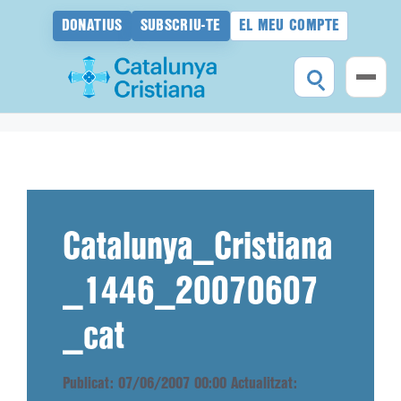
DONATIUS
SUBSCRIU-TE
EL MEU COMPTE
Vés
al
contingut
Catalunya_Cristiana
_1446_20070607
_cat
Publicat: 07/06/2007 00:00
Actualitzat: