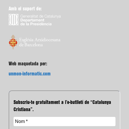
Amb el suport de:
Web maquetada per:
unmon-informatic.com
Subscriu-te gratuïtament a l’e-butlletí de “Catalunya
Cristiana”.