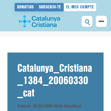
DONATIUS
SUBSCRIU-TE
EL MEU COMPTE
Vés
al
contingut
Catalunya_Cristiana
_1384_20060330
_cat
Publicat: 30/03/2006 00:00
Actualitzat: