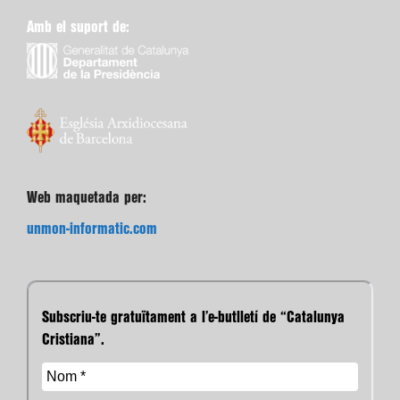
Amb el suport de:
Web maquetada per:
unmon-informatic.com
Subscriu-te gratuïtament a l’e-butlletí de “Catalunya
Cristiana”.