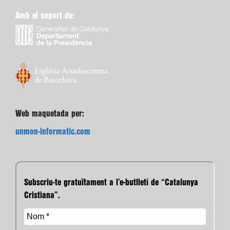
Amb el suport de:
Web maquetada per:
unmon-informatic.com
Subscriu-te gratuïtament a l’e-butlletí de “Catalunya
Cristiana”.