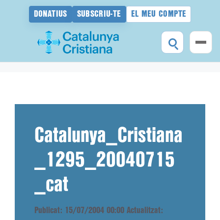
DONATIUS
SUBSCRIU-TE
EL MEU COMPTE
Vés
al
contingut
Catalunya_Cristiana
_1295_20040715
_cat
Publicat: 15/07/2004 00:00
Actualitzat: