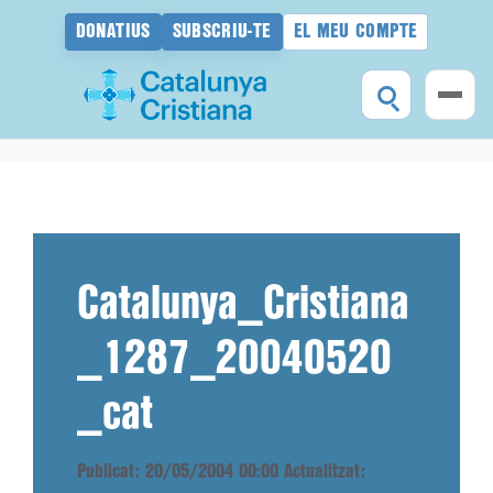
DONATIUS
SUBSCRIU-TE
EL MEU COMPTE
Vés
al
contingut
Catalunya_Cristiana
_1287_20040520
_cat
Publicat: 20/05/2004 00:00
Actualitzat: