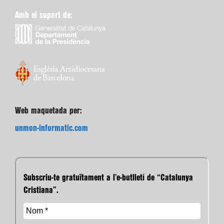
Amb el suport de:
Web maquetada per:
unmon-informatic.com
Subscriu-te gratuïtament a l’e-butlletí de “Catalunya
Cristiana”.