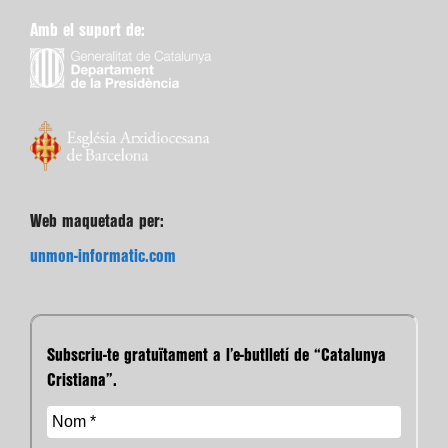
Amb el suport de:
Web maquetada per:
unmon-informatic.com
Subscriu-te gratuïtament a l’e-butlletí de “Catalunya
Cristiana”.