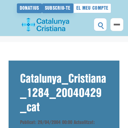
DONATIUS
SUBSCRIU-TE
EL MEU COMPTE
Vés
al
contingut
Catalunya_Cristiana
_1284_20040429
_cat
Publicat: 29/04/2004 00:00
Actualitzat: