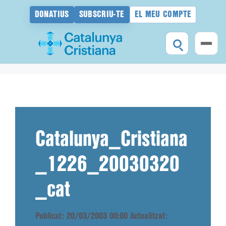
DONATIUS
SUBSCRIU-TE
EL MEU COMPTE
Vés
al
contingut
Catalunya_Cristiana
_1226_20030320
_cat
Publicat: 20/03/2003 00:00
Actualitzat: