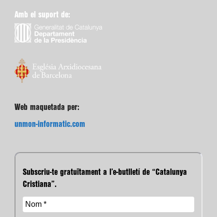
Amb el suport de:
Web maquetada per:
unmon-informatic.com
Subscriu-te gratuïtament a l’e-butlletí de “Catalunya
Cristiana”.