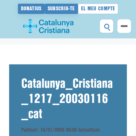
DONATIUS
SUBSCRIU-TE
EL MEU COMPTE
Vés
al
contingut
Catalunya_Cristiana
_1217_20030116
_cat
Publicat: 16/01/2003 00:00
Actualitzat: