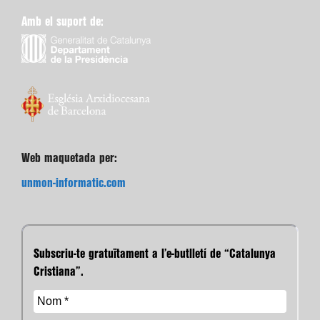
Amb el suport de:
Web maquetada per:
unmon-informatic.com
Subscriu-te gratuïtament a l’e-butlletí de “Catalunya
Cristiana”.