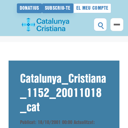
DONATIUS
SUBSCRIU-TE
EL MEU COMPTE
Vés
al
contingut
Catalunya_Cristiana
_1152_20011018
_cat
Publicat: 18/10/2001 00:00
Actualitzat: