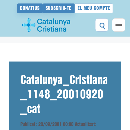
DONATIUS
SUBSCRIU-TE
EL MEU COMPTE
Vés
al
contingut
Catalunya_Cristiana
_1148_20010920
_cat
Publicat: 20/09/2001 00:00
Actualitzat: