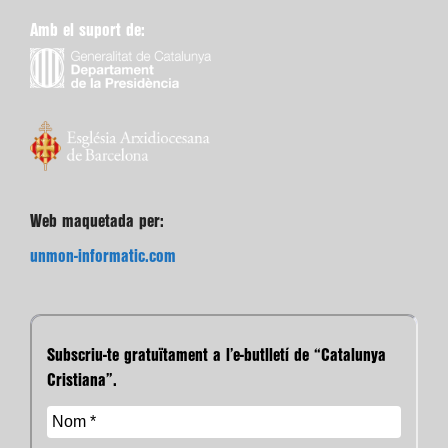
Amb el suport de:
Web maquetada per:
unmon-informatic.com
Subscriu-te gratuïtament a l’e-butlletí de “Catalunya
Cristiana”.