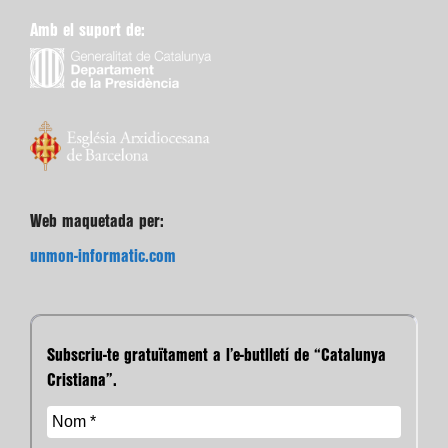
Amb el suport de:
Web maquetada per:
unmon-informatic.com
Subscriu-te gratuïtament a l’e-butlletí de “Catalunya
Cristiana”.