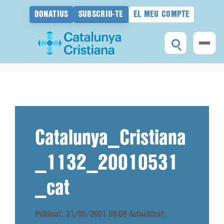
DONATIUS
SUBSCRIU-TE
EL MEU COMPTE
Vés
al
contingut
Catalunya_Cristiana
_1132_20010531
_cat
Publicat: 31/05/2001 00:00
Actualitzat: