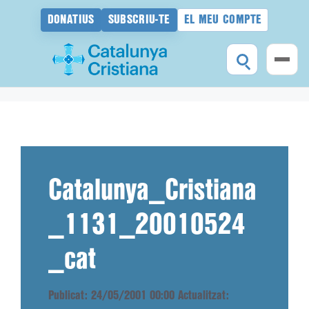
DONATIUS
SUBSCRIU-TE
EL MEU COMPTE
Vés
al
contingut
Catalunya_Cristiana
_1131_20010524
_cat
Publicat: 24/05/2001 00:00
Actualitzat: