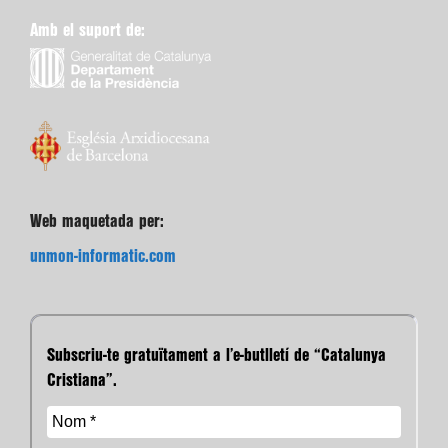
Amb el suport de:
Web maquetada per:
unmon-informatic.com
Subscriu-te gratuïtament a l’e-butlletí de “Catalunya
Cristiana”.