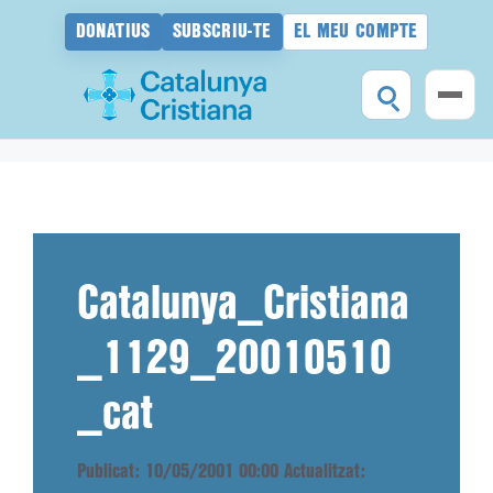
DONATIUS
SUBSCRIU-TE
EL MEU COMPTE
Vés
al
contingut
Catalunya_Cristiana
_1129_20010510
_cat
Publicat: 10/05/2001 00:00
Actualitzat: