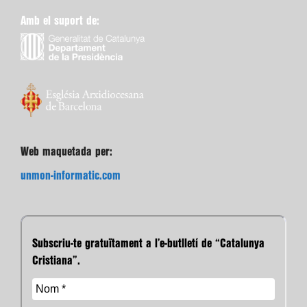
Amb el suport de:
Web maquetada per:
unmon-informatic.com
Subscriu-te gratuïtament a l’e-butlletí de “Catalunya
Cristiana”.