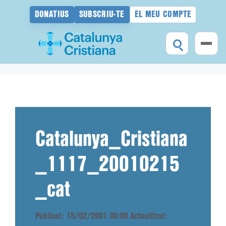
DONATIUS
SUBSCRIU-TE
EL MEU COMPTE
Vés
al
contingut
Catalunya_Cristiana
_1117_20010215
_cat
Publicat: 15/02/2001 00:00
Actualitzat: