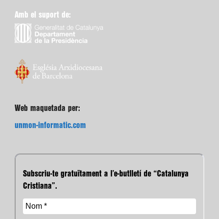
Amb el suport de:
Web maquetada per:
unmon-informatic.com
Subscriu-te gratuïtament a l’e-butlletí de “Catalunya
Cristiana”.