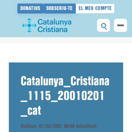
DONATIUS
SUBSCRIU-TE
EL MEU COMPTE
Vés
al
contingut
Catalunya_Cristiana
_1115_20010201
_cat
Publicat: 01/02/2001 00:00
Actualitzat: