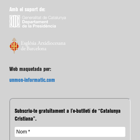
Amb el suport de:
Web maquetada per:
unmon-informatic.com
Subscriu-te gratuïtament a l’e-butlletí de “Catalunya
Cristiana”.