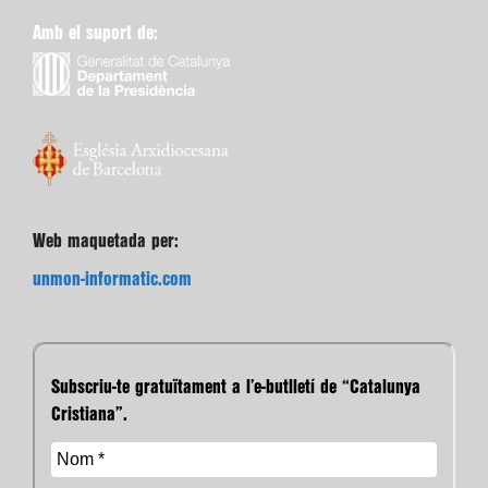
Amb el suport de:
Web maquetada per:
unmon-informatic.com
Subscriu-te gratuïtament a l’e-butlletí de “Catalunya
Cristiana”.