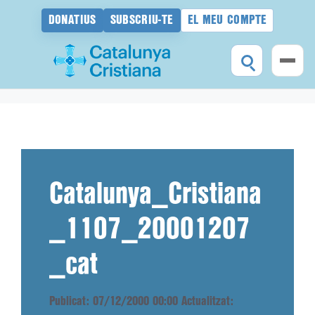
DONATIUS
SUBSCRIU-TE
EL MEU COMPTE
Vés
al
contingut
Catalunya_Cristiana
_1107_20001207
_cat
Publicat: 07/12/2000 00:00
Actualitzat: