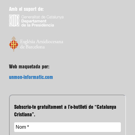
Amb el suport de:
Web maquetada per:
unmon-informatic.com
Subscriu-te gratuïtament a l’e-butlletí de “Catalunya
Cristiana”.