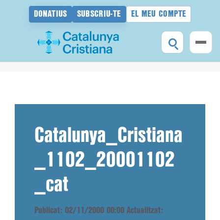
DONATIUS
SUBSCRIU-TE
EL MEU COMPTE
Vés
al
contingut
Catalunya_Cristiana
_1102_20001102
_cat
Publicat: 02/11/2000 00:00
Actualitzat: