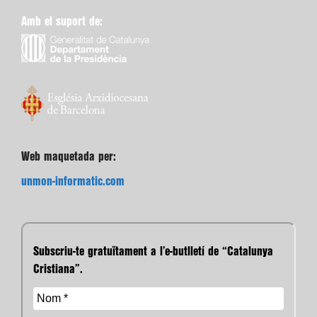
Amb el suport de:
Web maquetada per:
unmon-informatic.com
Subscriu-te gratuïtament a l’e-butlletí de “Catalunya
Cristiana”.