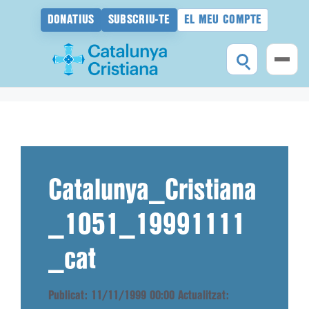
DONATIUS
SUBSCRIU-TE
EL MEU COMPTE
Vés
al
contingut
Catalunya_Cristiana
_1051_19991111
_cat
Publicat: 11/11/1999 00:00
Actualitzat: