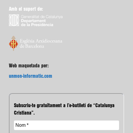
Amb el suport de:
Web maquetada per:
unmon-informatic.com
Subscriu-te gratuïtament a l’e-butlletí de “Catalunya
Cristiana”.