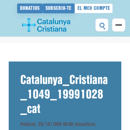
DONATIUS
SUBSCRIU-TE
EL MEU COMPTE
Vés
al
contingut
Catalunya_Cristiana
_1049_19991028
_cat
Publicat: 28/10/1999 00:00
Actualitzat: