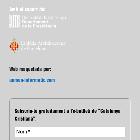
Amb el suport de:
Web maquetada per:
unmon-informatic.com
Subscriu-te gratuïtament a l’e-butlletí de “Catalunya
Cristiana”.