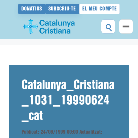
DONATIUS
SUBSCRIU-TE
EL MEU COMPTE
Vés
al
contingut
Catalunya_Cristiana
_1031_19990624
_cat
Publicat: 24/06/1999 00:00
Actualitzat: