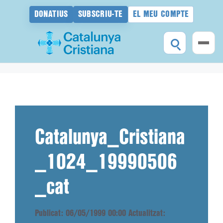
DONATIUS
SUBSCRIU-TE
EL MEU COMPTE
Vés
al
contingut
Catalunya_Cristiana
_1024_19990506
_cat
Publicat: 06/05/1999 00:00
Actualitzat: