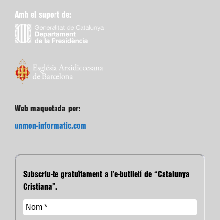
Amb el suport de:
Web maquetada per:
unmon-informatic.com
Subscriu-te gratuïtament a l’e-butlletí de “Catalunya
Cristiana”.