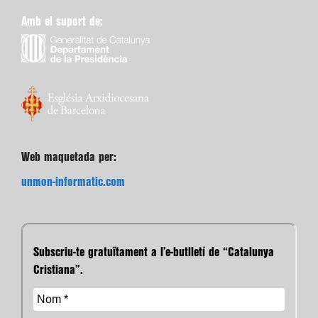
Amb el suport de:
Web maquetada per:
unmon-informatic.com
Subscriu-te gratuïtament a l’e-butlletí de “Catalunya
Cristiana”.