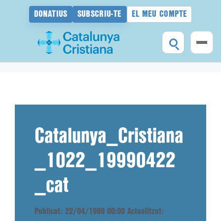
DONATIUS
SUBSCRIU-TE
EL MEU COMPTE
Vés
al
contingut
Catalunya_Cristiana
_1022_19990422
_cat
Publicat: 22/04/1999 00:00
Actualitzat: