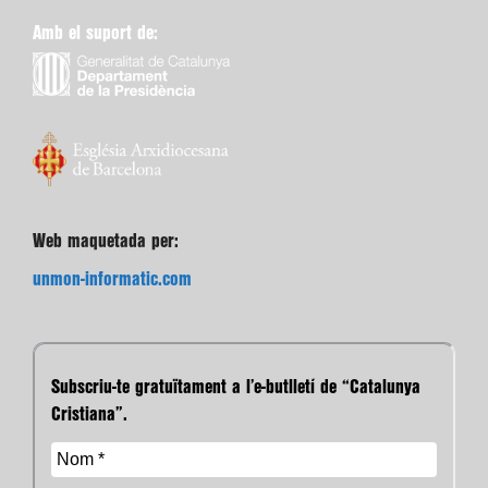
Amb el suport de:
Web maquetada per:
unmon-informatic.com
Subscriu-te gratuïtament a l’e-butlletí de “Catalunya
Cristiana”.