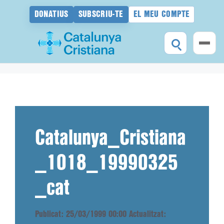
DONATIUS
SUBSCRIU-TE
EL MEU COMPTE
Vés
al
contingut
Catalunya_Cristiana
_1018_19990325
_cat
Publicat: 25/03/1999 00:00
Actualitzat: