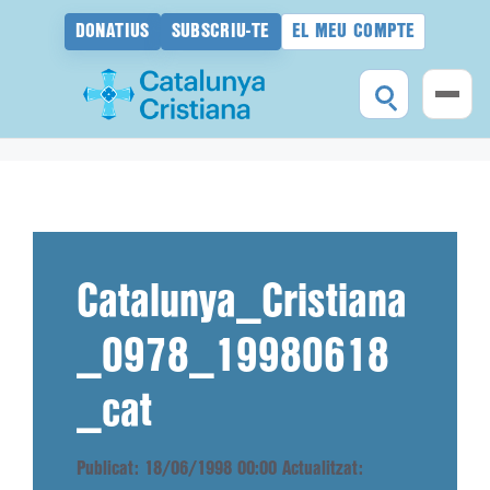
DONATIUS
SUBSCRIU-TE
EL MEU COMPTE
Vés
al
contingut
Catalunya_Cristiana
_0978_19980618
_cat
Publicat: 18/06/1998 00:00
Actualitzat: