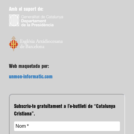
Amb el suport de:
Web maquetada per:
unmon-informatic.com
Subscriu-te gratuïtament a l’e-butlletí de “Catalunya
Cristiana”.