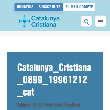
DONATIUS
SUBSCRIU-TE
EL MEU COMPTE
Vés
al
contingut
Catalunya_Cristiana
_0899_19961212
_cat
Publicat: 12/12/1996 00:00
Actualitzat: