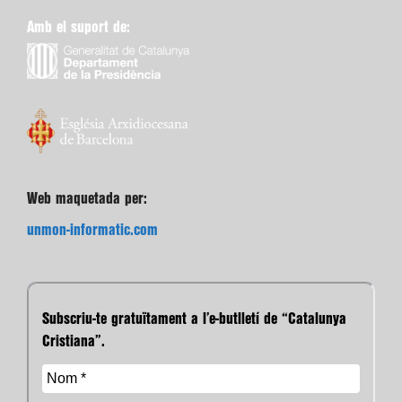
Amb el suport de:
Web maquetada per:
unmon-informatic.com
Subscriu-te gratuïtament a l’e-butlletí de “Catalunya
Cristiana”.