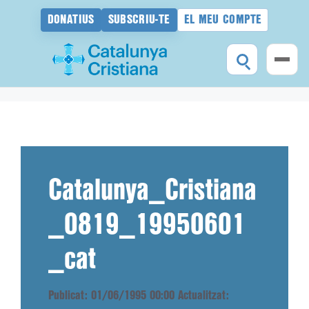
DONATIUS
SUBSCRIU-TE
EL MEU COMPTE
Vés
al
contingut
Catalunya_Cristiana
_0819_19950601
_cat
Publicat: 01/06/1995 00:00
Actualitzat: