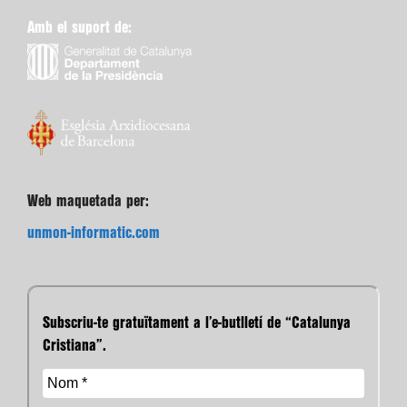
Amb el suport de:
Web maquetada per:
unmon-informatic.com
Subscriu-te gratuïtament a l’e-butlletí de “Catalunya
Cristiana”.