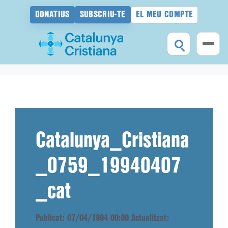
DONATIUS
SUBSCRIU-TE
EL MEU COMPTE
Vés
al
contingut
Catalunya_Cristiana
_0759_19940407
_cat
Publicat: 07/04/1994 00:00
Actualitzat: