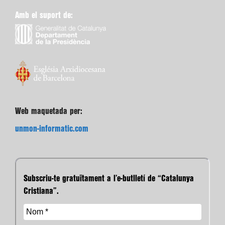
Amb el suport de:
Web maquetada per:
unmon-informatic.com
Subscriu-te gratuïtament a l’e-butlletí de “Catalunya
Cristiana”.