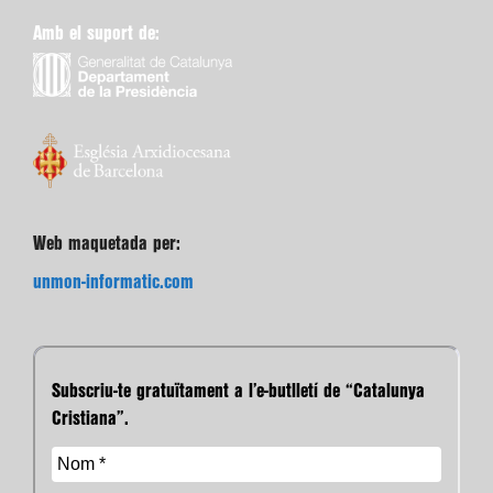
Amb el suport de:
Web maquetada per:
unmon-informatic.com
Subscriu-te gratuïtament a l’e-butlletí de “Catalunya
Cristiana”.