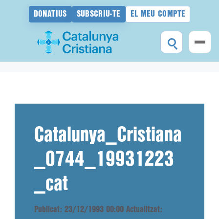
DONATIUS
SUBSCRIU-TE
EL MEU COMPTE
Vés
al
contingut
Catalunya_Cristiana
_0744_19931223
_cat
Publicat: 23/12/1993 00:00
Actualitzat: