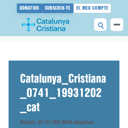
DONATIUS
SUBSCRIU-TE
EL MEU COMPTE
Vés
al
contingut
Catalunya_Cristiana
_0741_19931202
_cat
Publicat: 02/12/1993 00:00
Actualitzat: