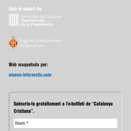
Amb el suport de:
Web maquetada per:
unmon-informatic.com
Subscriu-te gratuïtament a l’e-butlletí de “Catalunya
Cristiana”.