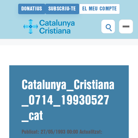
DONATIUS
SUBSCRIU-TE
EL MEU COMPTE
Vés
al
contingut
Catalunya_Cristiana
_0714_19930527
_cat
Publicat: 27/05/1993 00:00
Actualitzat: