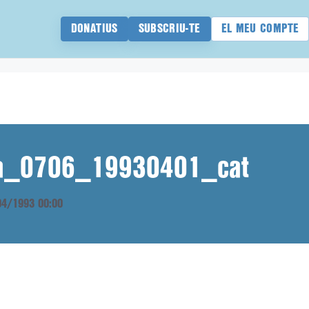
DONATIUS
SUBSCRIU-TE
EL MEU COMPTE
ana_0706_19930401_cat
/04/1993 00:00