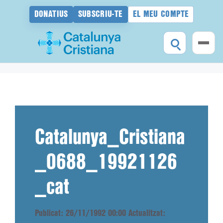
DONATIUS
SUBSCRIU-TE
EL MEU COMPTE
Vés
al
contingut
Catalunya_Cristiana
_0688_19921126
_cat
Publicat: 26/11/1992 00:00
Actualitzat: