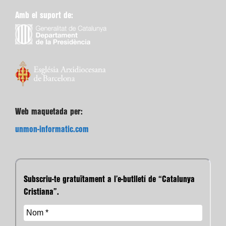
Amb el suport de:
Web maquetada per:
unmon-informatic.com
Subscriu-te gratuïtament a l’e-butlletí de “Catalunya
Cristiana”.