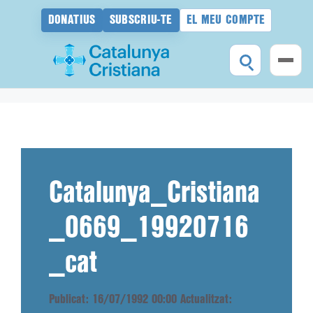
DONATIUS
SUBSCRIU-TE
EL MEU COMPTE
Vés
al
contingut
Catalunya_Cristiana
_0669_19920716
_cat
Publicat: 16/07/1992 00:00
Actualitzat: