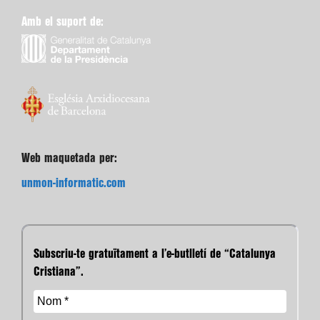
Amb el suport de:
Web maquetada per:
unmon-informatic.com
Subscriu-te gratuïtament a l’e-butlletí de “Catalunya
Cristiana”.